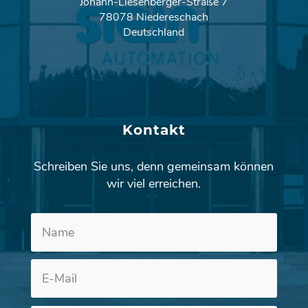
Johann-Liesenberger-Straße 7
78078 Niedereschach
Deutschland
Kontakt
Schreiben Sie uns, denn gemeinsam können
wir viel erreichen.
Altern