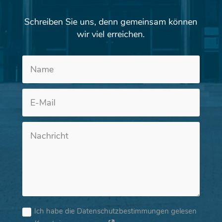
Schreiben Sie uns, denn gemeinsam können
wir viel erreichen.
Altern
Ich habe die Datenschutzbestimmungen gelesen