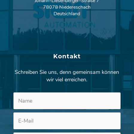
Johann-Liesenberger-Straße 7
78078 Niedereschach
Deutschland
Kontakt
Schreiben Sie uns, denn gemeinsam können
wir viel erreichen.
Altern