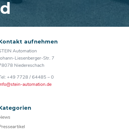
nd
Kontakt aufnehmen
STEIN Automation
Johann-Liesenberger-Str. 7
78078 Niedereschach
Tel: +49 7728 / 64485 – 0
info@stein-automation.de
Kategorien
News
Presseartikel